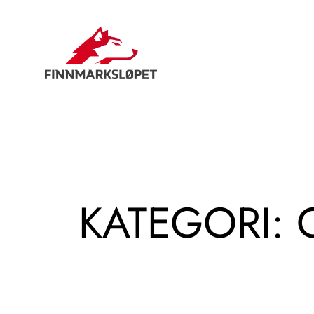
Hopp
til
innhold
KATEGORI: