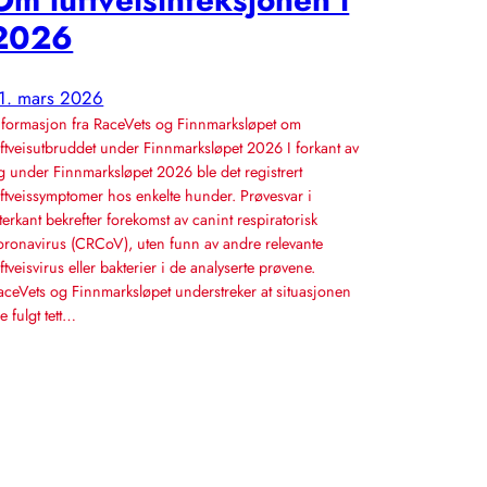
2026
1. mars 2026
nformasjon fra RaceVets og Finnmarksløpet om
uftveisutbruddet under Finnmarksløpet 2026 I forkant av
g under Finnmarksløpet 2026 ble det registrert
uftveissymptomer hos enkelte hunder. Prøvesvar i
tterkant bekrefter forekomst av canint respiratorisk
oronavirus (CRCoV), uten funn av andre relevante
uftveisvirus eller bakterier i de analyserte prøvene.
aceVets og Finnmarksløpet understreker at situasjonen
le fulgt tett…