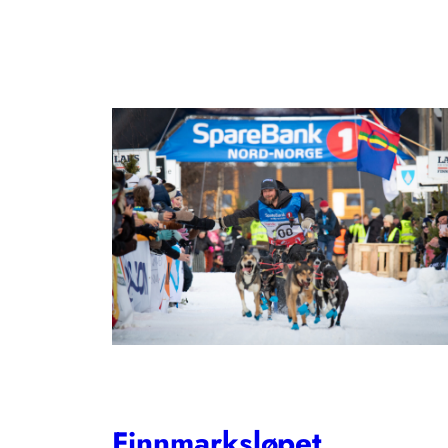
Finnmarksløpet