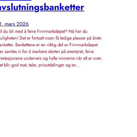
avslutningsbanketter
1. mars 2026
il du bli med å feire Finnmarksløpet? Nå har du
uligheten! Det er fortsatt noen få ledige plasser på årets
anketter. Bankettene er en viktig del av Finnmarksløpet.
er samles vi for å markere starten på eventyret, feire
restasjonene underveis og hylle vinnerne når alt er over.
et blir god mat, taler, prisutdelinger og en…