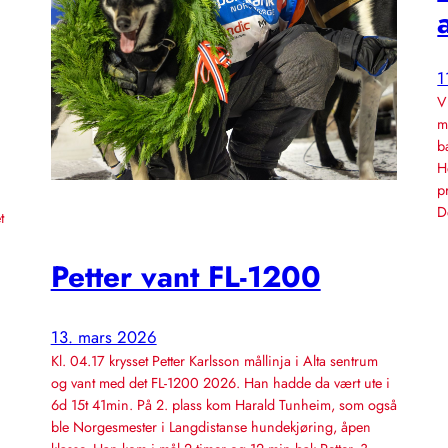
1
V
m
b
H
p
D
t
…
Petter vant FL-1200
13. mars 2026
Kl. 04.17 krysset Petter Karlsson mållinja i Alta sentrum
og vant med det FL-1200 2026. Han hadde da vært ute i
6d 15t 41min. På 2. plass kom Harald Tunheim, som også
ble Norgesmester i Langdistanse hundekjøring, åpen