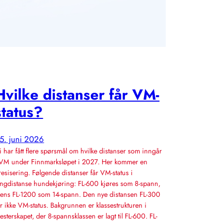
Hvilke distanser får VM-
status?
5. juni 2026
i har fått flere spørsmål om hvilke distanser som inngår
 VM under Finnmarksløpet i 2027. Her kommer en
resisering. Følgende distanser får VM-status i
angdistanse hundekjøring: FL-600 kjøres som 8-spann,
ens FL-1200 som 14-spann. Den nye distansen FL-300
år ikke VM-status. Bakgrunnen er klassestrukturen i
esterskapet, der 8-spannsklassen er lagt til FL-600. FL-