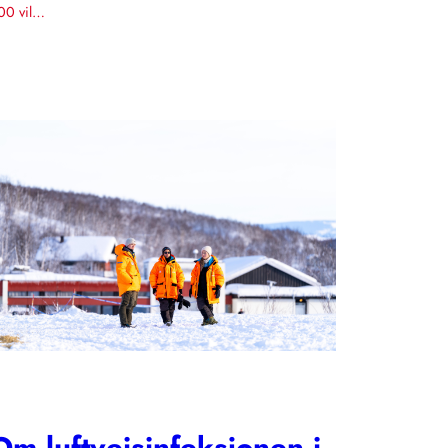
00 vil…
Om luftveisinfeksjonen i