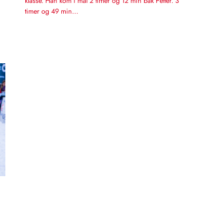
klasse. Han kom i mål 2 timer og 12 min bak Petter. 3
timer og 49 min…