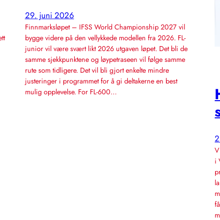
29. juni 2026
Finnmarksløpet – IFSS World Championship 2027 vil
tt
bygge videre på den vellykkede modellen fra 2026. FL-
junior vil være svært likt 2026 utgaven løpet. Det bli de
samme sjekkpunktene og løypetraseen vil følge samme
rute som tidligere. Det vil bli gjort enkelte mindre
justeringer i programmet for å gi deltakerne en best
mulig opplevelse. For FL-600…
2
V
i
p
l
m
f
m