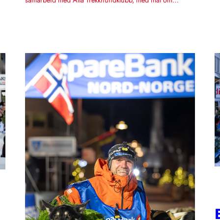
samarbeid med Alta Trekkhundklubb, med mål om…
B