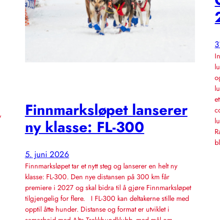
3
I
l
o
l
e
Finnmarksløpet lanserer
c
v
l
ny klasse: FL-300
R
b
5. juni 2026
Finnmarksløpet tar et nytt steg og lanserer en helt ny
klasse: FL-300. Den nye distansen på 300 km får
premiere i 2027 og skal bidra til å gjøre Finnmarksløpet
tilgjengelig for flere. I FL-300 kan deltakerne stille med
opptil åtte hunder. Distanse og format er utviklet i