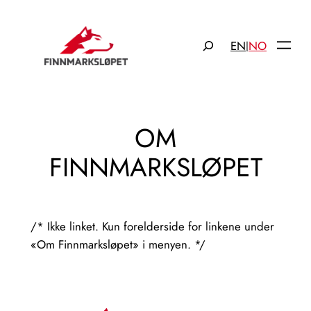
Hopp
til
Søk
EN
NO
|
innhold
OM
FINNMARKSLØPET
/* Ikke linket. Kun forelderside for linkene under
«Om Finnmarksløpet» i menyen. */