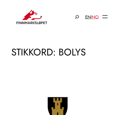
Hopp
til
Søk
EN
NO
|
innhold
STIKKORD:
BOLYS