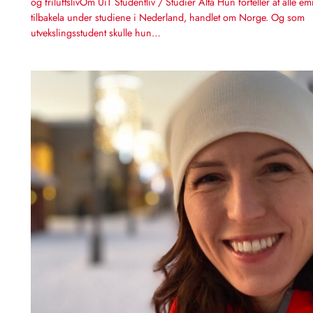
og friluftslivOm UiT Studentliv / Studier Alta Hun forteller at alle e
tilbakela under studiene i Nederland, handlet om Norge. Og som
utvekslingsstudent skulle hun…