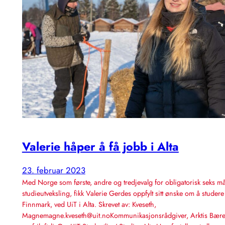
Valerie håper å få jobb i Alta
23. februar 2023
Med Norge som første, andre og tredjevalg for obligatorisk seks m
studieutveksling, fikk Valerie Gerdes oppfylt sitt ønske om å studere
Finnmark, ved UiT i Alta. Skrevet av: Kveseth,
Magnemagne.kveseth@uit.noKommunikasjonsrådgiver, Arktis Bærekr