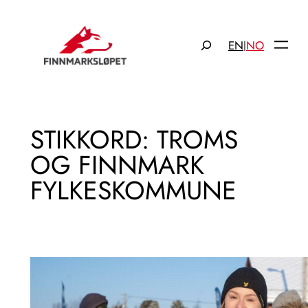
Hopp
til
Søk
EN
NO
|
innhold
STIKKORD:
TROMS
OG FINNMARK
FYLKESKOMMUNE