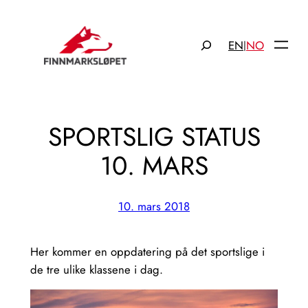
Hopp
til
Søk
EN
NO
|
innhold
SPORTSLIG STATUS
10. MARS
10. mars 2018
Her kommer en oppdatering på det sportslige i
de tre ulike klassene i dag.