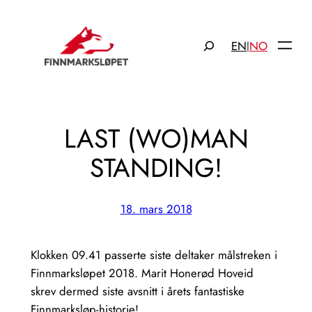
Hopp
til
Søk
EN
NO
|
innhold
LAST (WO)MAN
STANDING!
18. mars 2018
Klokken 09.41 passerte siste deltaker målstreken i
Finnmarksløpet 2018. Marit Honerød Hoveid
skrev dermed siste avsnitt i årets fantastiske
Finnmarksløp-historie!