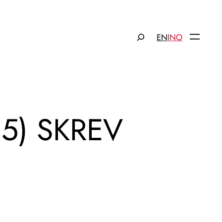
Søk
EN
NO
|
15) SKREV