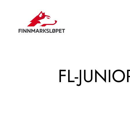
Hopp
til
innhold
FL-JUNIO