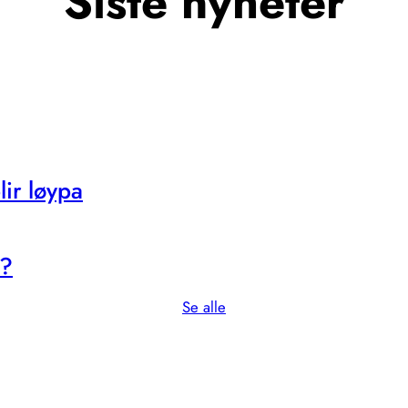
Siste nyheter
ir løypa
s?
Se alle