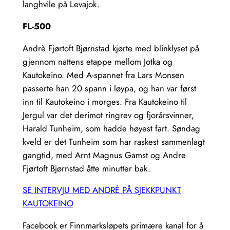
langhvile på Levajok.
FL-500
Andrè Fjørtoft Bjørnstad kjørte med blinklyset på
gjennom nattens etappe mellom Jotka og
Kautokeino. Med A-spannet fra Lars Monsen
passerte han 20 spann i løypa, og han var først
inn til Kautokeino i morges. Fra Kautokeino til
Jergul var det derimot ringrev og fjorårsvinner,
Harald Tunheim, som hadde høyest fart. Søndag
kveld er det Tunheim som har raskest sammenlagt
gangtid, med Arnt Magnus Gamst og Andre
Fjørtoft Bjørnstad åtte minutter bak.
SE INTERVJU MED ANDRÈ PÅ SJEKKPUNKT
KAUTOKEINO
Facebook er Finnmarksløpets primære kanal for å