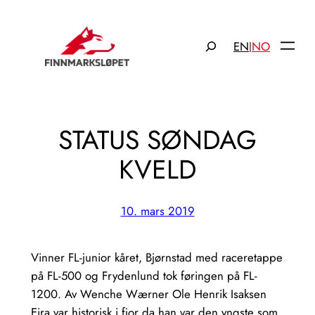
Hopp
til
Søk
EN
NO
|
innhold
STATUS SØNDAG
KVELD
10. mars 2019
Vinner FL-junior kåret, Bjørnstad med raceretappe
på FL-500 og Frydenlund tok føringen på FL-
1200. Av Wenche Wærner Ole Henrik Isaksen
Eira var historisk i fjor da han var den yngste som