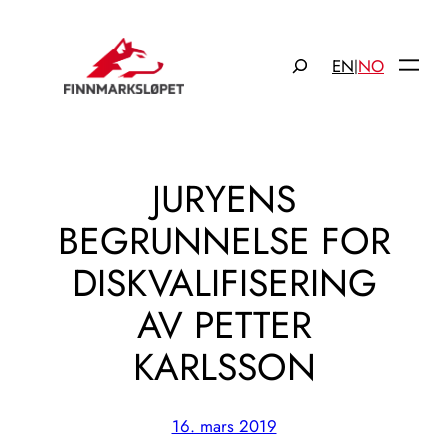
Hopp
til
Søk
EN
NO
|
innhold
JURYENS
BEGRUNNELSE FOR
DISKVALIFISERING
AV PETTER
KARLSSON
16. mars 2019