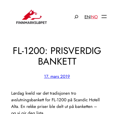
Hopp
til
Søk
EN
NO
|
innhold
FL-1200: PRISVERDIG
BANKETT
17. mars 2019
Lørdag kveld var det tradisjonen tro
avslutningsbankett for FL-1200 på Scandic Hotell
Alta. En rekke priser ble delt ut på banketten –
og vi gir deg lista.