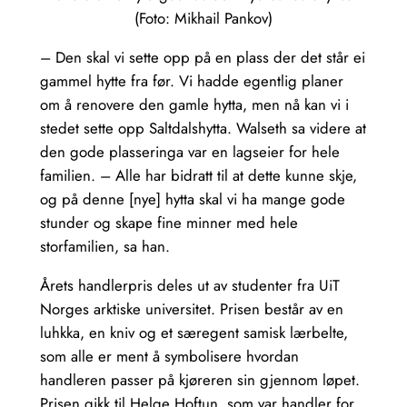
(Foto: Mikhail Pankov)
– Den skal vi sette opp på en plass der det står ei
gammel hytte fra før. Vi hadde egentlig planer
om å renovere den gamle hytta, men nå kan vi i
stedet sette opp Saltdalshytta. Walseth sa videre at
den gode plasseringa var en lagseier for hele
familien. – Alle har bidratt til at dette kunne skje,
og på denne [nye] hytta skal vi ha mange gode
stunder og skape fine minner med hele
storfamilien, sa han.
Årets handlerpris deles ut av studenter fra UiT
Norges arktiske universitet. Prisen består av en
luhkka, en kniv og et særegent samisk lærbelte,
som alle er ment å symbolisere hvordan
handleren passer på kjøreren sin gjennom løpet.
Prisen gikk til Helge Hoftun, som var handler for