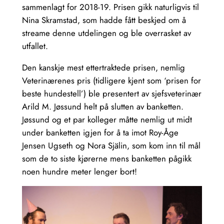
sammenlagt for 2018-19. Prisen gikk naturligvis til
Nina Skramstad, som hadde fått beskjed om å
streame denne utdelingen og ble overrasket av
utfallet.
Den kanskje mest ettertraktede prisen, nemlig
Veterinærenes pris (tidligere kjent som ‘prisen for
beste hundestell’) ble presentert av sjefsveterinær
Arild M. Jøssund helt på slutten av banketten.
Jøssund og et par kolleger måtte nemlig ut midt
under banketten igjen for å ta imot Roy-Åge
Jensen Ugseth og Nora Själin, som kom inn til mål
som de to siste kjørerne mens banketten pågikk
noen hundre meter lenger bort!