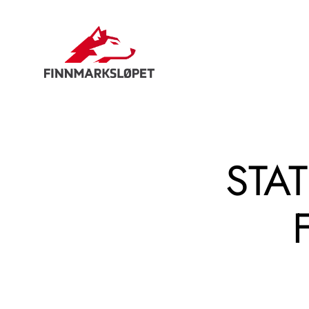
Hopp
til
innhold
STA