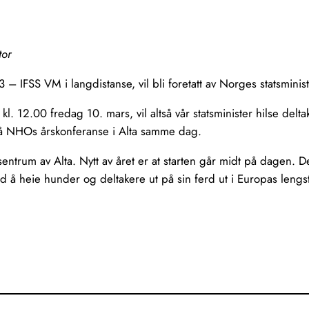
tor
– IFSS VM i langdistanse, vil bli foretatt av Norges statsminis
kl. 12.00 fredag 10. mars, vil altså vår statsminister hilse del
 på NHOs årskonferanse i Alta samme dag.
ntrum av Alta. Nytt av året er at starten går midt på dagen. Dett
d å heie hunder og deltakere ut på sin ferd ut i Europas leng