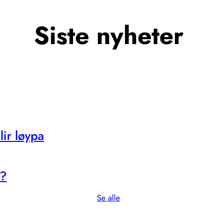
Siste nyheter
ir løypa
s?
Se alle