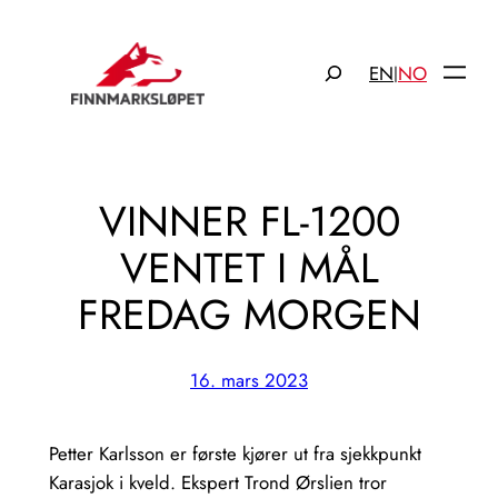
Hopp
til
Søk
EN
NO
|
innhold
VINNER FL-1200
VENTET I MÅL
FREDAG MORGEN
16. mars 2023
Petter Karlsson er første kjører ut fra sjekkpunkt
Karasjok i kveld. Ekspert Trond Ørslien tror