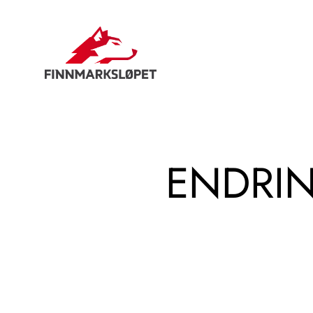
Hopp
til
innhold
ENDRIN