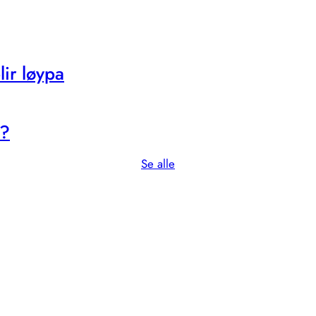
ir løypa
s?
Se alle