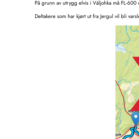
På grunn av utrygg elvis i Váljohka må FL-600
Deltakere som har kjørt ut fra Jergul vil bli v