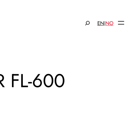
Søk
EN
NO
|
 FL-600