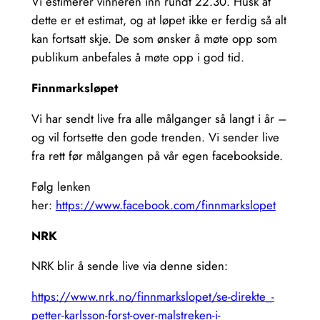
Vi estimerer vinneren inn rundt 22.30. Husk at
dette er et estimat, og at løpet ikke er ferdig så alt
kan fortsatt skje. De som ønsker å møte opp som
publikum anbefales å møte opp i god tid.
Finnmarksløpet
Vi har sendt live fra alle målganger så langt i år –
og vil fortsette den gode trenden. Vi sender live
fra rett før målgangen på vår egen facebookside.
Følg lenken
her:
https://www.facebook.com/finnmarkslopet
NRK
NRK blir å sende live via denne siden:
https://www.nrk.no/finnmarkslopet/se-direkte_-
petter-karlsson-forst-over-malstreken-i-