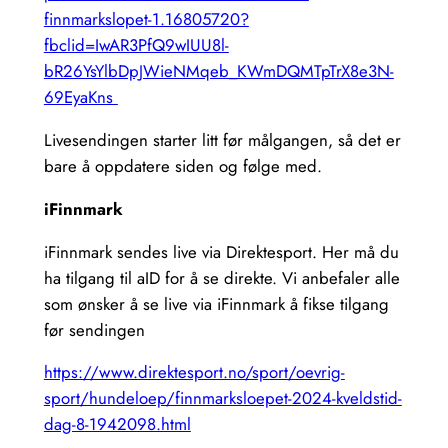
finnmarkslopet-1.16805720?
fbclid=IwAR3PfQ9wIUU8l-
bR26YsYlbDpJWieNMqeb_KWmDQMTpTrX8e3N-
69EyaKns
Livesendingen starter litt før målgangen, så det er
bare å oppdatere siden og følge med.
iFinnmark
iFinnmark sendes live via Direktesport. Her må du
ha tilgang til aID for å se direkte. Vi anbefaler alle
som ønsker å se live via iFinnmark å fikse tilgang
før sendingen
https://www.direktesport.no/sport/oevrig-
sport/hundeloep/finnmarksloepet-2024-kveldstid-
dag-8-1942098.html