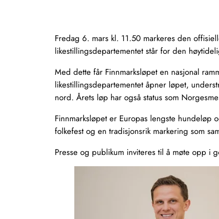
Fredag 6. mars kl. 11.50 markeres den offisiell
likestillingsdepartementet står for den høytide
Med dette får Finnmarksløpet en nasjonal ramme
likestillingsdepartementet åpner løpet, unders
nord. Årets løp har også status som Norgesmest
Finnmarksløpet er Europas lengste hundeløp og 
folkefest og en tradisjonsrik markering som sam
Presse og publikum inviteres til å møte opp i g