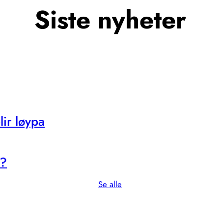
Siste nyheter
ir løypa
s?
Se alle