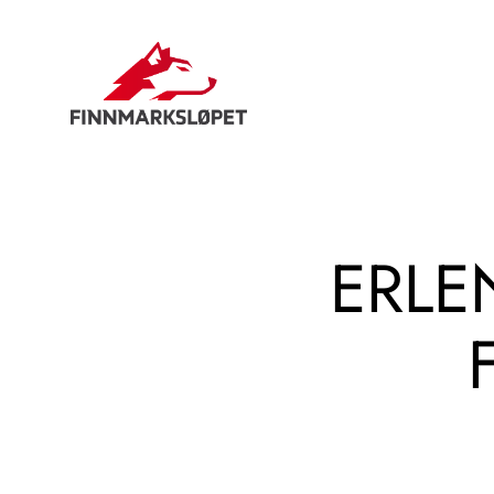
Hopp
til
innhold
ERLE