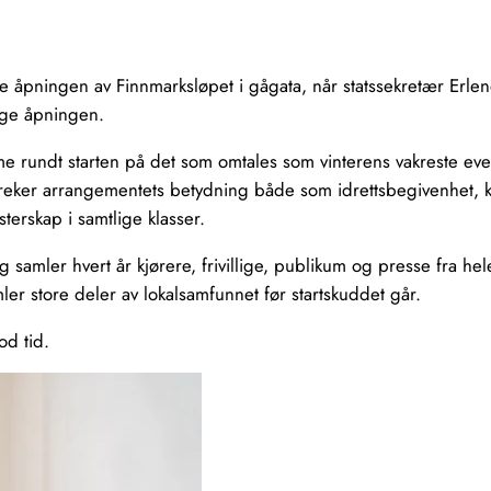
e åpningen av Finnmarksløpet i gågata, når statssekretær Erlend
lige åpningen.
 rundt starten på det som omtales som vinterens vakreste event
treker arrangementets betydning både som idrettsbegivenhet, k
erskap i samtlige klasser.
samler hvert år kjørere, frivillige, publikum og presse fra he
ler store deler av lokalsamfunnet før startskuddet går.
od tid.