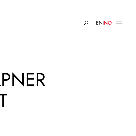
Søk
EN
NO
|
ÅPNER
T