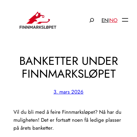
Hopp
til
Søk
EN
NO
|
innhold
BANKETTER UNDER
FINNMARKSLØPET
3. mars 2026
Vil du bli med å feire Finnmarksløpet? Nå har du
muligheten! Det er fortsatt noen få ledige plasser
på årets banketter.