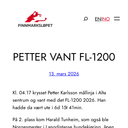
Hopp
til
Søk
EN
NO
|
innhold
PETTER VANT FL-1200
13. mars 2026
Kl. 04.17 krysset Petter Karlsson mållinja i Alta
sentrum og vant med det FL-1200 2026. Han
hadde da vært ute i 6d 15t 41min.
På 2. plass kom Harald Tunheim, som også ble
Norgesmester i Langdistanse hundekjøring, åpen