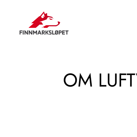
Hopp
til
innhold
OM LUFT