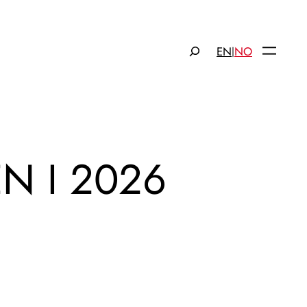
Søk
EN
NO
|
N I 2026