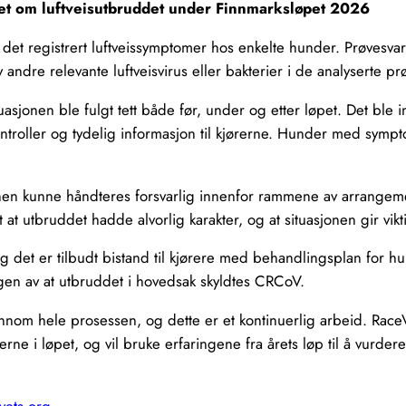
et om luftveisutbruddet under Finnmarksløpet 2026
et registrert luftveissymptomer hos enkelte hunder. Prøvesvar i
andre relevante luftveisvirus eller bakterier i de analyserte pr
sjonen ble fulgt tett både før, under og etter løpet. Det ble innf
ntroller og tydelig informasjon til kjørerne. Hunder med sympto
nen kunne håndteres forsvarlig innenfor rammene av arrangemen
t utbruddet hadde alvorlig karakter, og at situasjonen gir vik
 og det er tilbudt bistand til kjørere med behandlingsplan for
ngen av at utbruddet i hovedsak skyldtes CRCoV.
jennom hele prosessen, og dette er et kontinuerlig arbeid. Ra
ne i løpet, og vil bruke erfaringene fra årets løp til å vurde