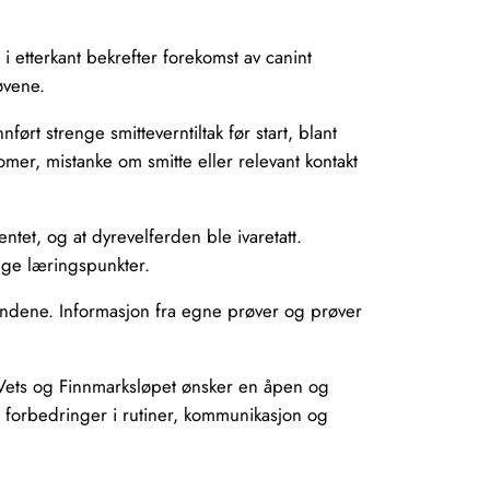
 etterkant bekrefter forekomst av canint
øvene.
ørt strenge smitteverntiltak før start, blant
mer, mistanke om smitte eller relevant kontakt
tet, og at dyrevelferden ble ivaretatt.
tige læringspunkter.
 hundene. Informasjon fra egne prøver og prøver
ceVets og Finnmarksløpet ønsker en åpen og
re forbedringer i rutiner, kommunikasjon og