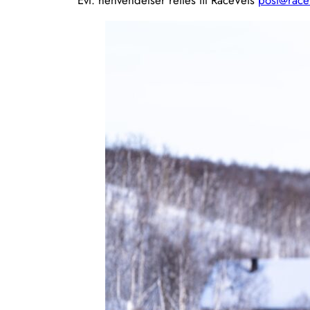
Evt. henvendelser rettes til RaceVets
post@race