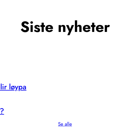
Siste nyheter
ir løypa
s?
Se alle