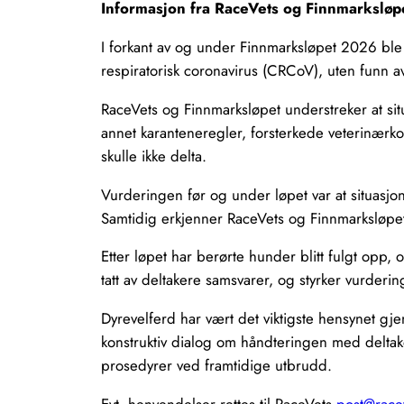
Informasjon fra RaceVets og Finnmarksløp
I forkant av og under Finnmarksløpet 2026 ble d
respiratorisk coronavirus (CRCoV), uten funn av 
RaceVets og Finnmarksløpet understreker at situa
annet karanteneregler, forsterkede veterinærko
skulle ikke delta.
Vurderingen før og under løpet var at situasjo
Samtidig erkjenner RaceVets og Finnmarksløpet a
Etter løpet har berørte hunder blitt fulgt opp,
tatt av deltakere samsvarer, og styrker vurderi
Dyrevelferd har vært det viktigste hensynet g
konstruktiv dialog om håndteringen med deltaker
prosedyrer ved framtidige utbrudd.