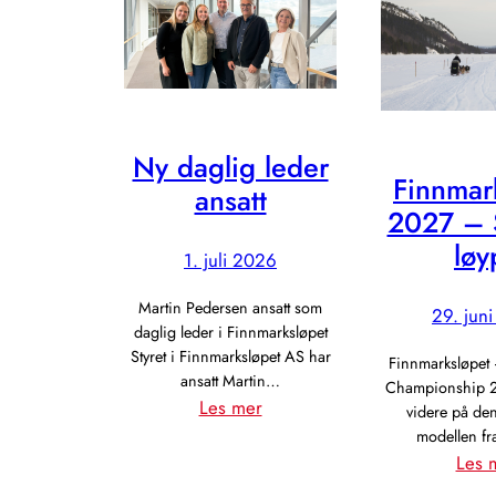
Ny daglig leder
Finnmar
ansatt
2027 – S
løy
1. juli 2026
Martin Pedersen ansatt som
29. jun
daglig leder i Finnmarksløpet
Styret i Finnmarksløpet AS har
Finnmarksløpet
ansatt Martin…
Championship 2
:
Les mer
videre på den
Ny
modellen f
Les 
daglig
leder