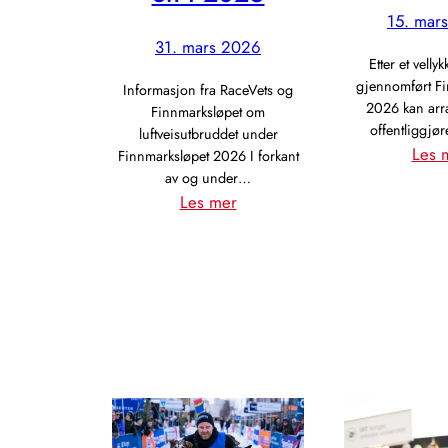
15. mar
31. mars 2026
Etter et velly
gjennomført Fi
Informasjon fra RaceVets og
2026 kan arr
Finnmarksløpet om
offentliggjø
luftveisutbruddet under
Les 
Finnmarksløpet 2026 I forkant
av og under…
:
Les mer
Om
luftveisinfeksjonen
i
2026