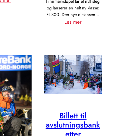
s mer
Finnmarksløpet tar et nytt steg
Påmeldingen
og lanserer en helt ny klasse:
FL-300. Den nye distansen…
åpner
:
Les mer
15.
Finnmarksløpet
august
lanserer
med
ny
Early
klasse:
Bird-
FL-
tilbud
300
Billett til
avslutningsbank
etter