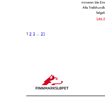
vinneren ble Em
600
Alta Trekkhundk
følge
Les 
1
2
3
…
21