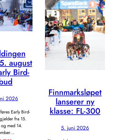
ldingen
5. august
rly Bird-
lbud
Finnmarksløpet
uni 2026
lanserer ny
klasse: FL-300
øres Early Bird-
gjelder fra 15.
l og med 14.
5. juni 2026
tember…
: