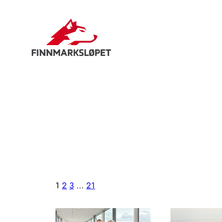
Hopp
til
innhold
1
2
3
…
21