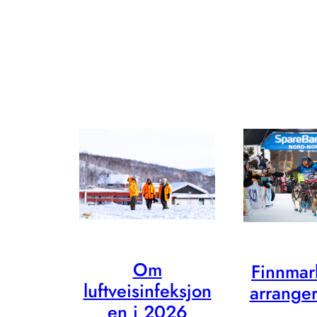
ansatt
Om
Finnmar
luftveisinfeksjon
arrange
en i 2026