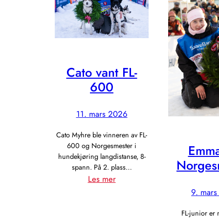
Cato vant FL-
600
11. mars 2026
Cato Myhre ble vinneren av FL-
600 og Norgesmester i
Emma
hundekjøring langdistanse, 8-
Norges
spann. På 2. plass…
:
Les mer
Cato
9. mar
vant
FL-junior er
FL-