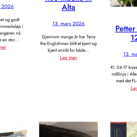
Alta
s 2026
kket og godt
13. mars 2026
Petter
nnmarksløp i
angøren nå
1
Gjennom mange år har Terry
re en stor…
the Englishman blitt et kjent og
:
mer
kjært ansikt for både…
13. m
Finnmarksløpet
:
Les mer
arrangerer
Terry
Kl. 04.17 kryss
VM
–
mållinja i Alt
the
med det F
Le
Englishman
vil
gi
noe
tilbake
til
Alta