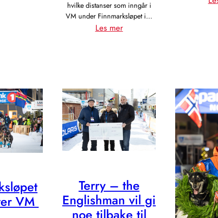
Le
hvilke distanser som inngår i
2027
VM under Finnmarksløpet i…
–
:
Les mer
Slik
Hvilke
blir
distanser
løypa
får
VM-
status?
Terry – the
ksløpet
Englishman vil gi
rer VM
noe tilbake til