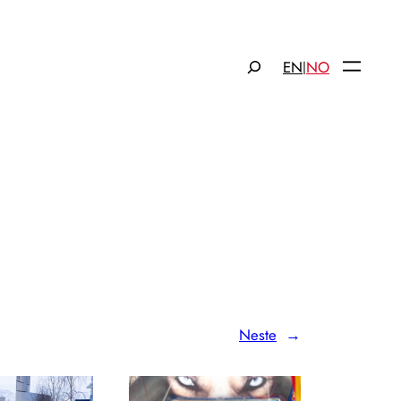
Søk
EN
NO
|
Neste
→