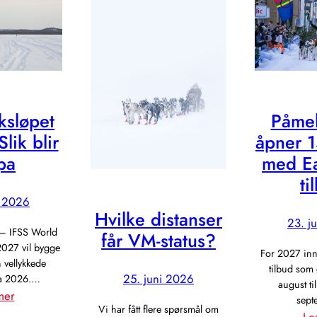
ksløpet
Påme
lik blir
åpner 1
pa
med Ea
ti
i 2026
Hvilke distanser
23. j
 – IFSS World
får VM-status?
027 vil bygge
For 2027 innf
 vellykkede
tilbud som 
25. juni 2026
ra 2026.…
august ti
:
mer
sep
Vi har fått flere spørsmål om
Finnmarksløpet