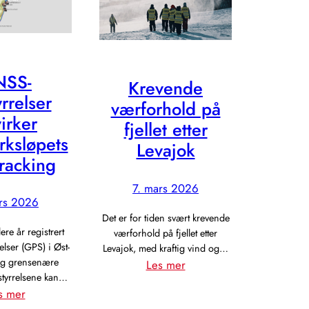
NSS-
Krevende
yrrelser
værforhold på
irker
fjellet etter
rksløpets
Levajok
racking
7. mars 2026
rs 2026
Det er for tiden svært krevende
ere år registrert
værforhold på fjellet etter
lser (GPS) i Øst-
Levajok, med kraftig vind og…
og grensenære
:
Les mer
styrrelsene kan…
Krevende
:
s mer
værforhold