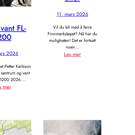
11. mars 2026
 vant FL-
Vil du bli med å feire
Finnmarksløpet? Nå har du
200
muligheten! Det er fortsatt
noen…
ars 2026
:
Les mer
Billett
et Petter Karlsson
til
a sentrum og vant
avslutningsbanketter
L-1200 2026.…
:
s mer
Petter
vant
FL-
1200