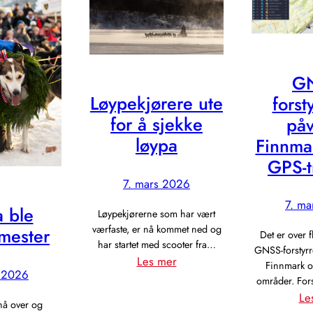
G
Løypekjørere ute
forst
for å sjekke
påv
løypa
Finnma
GPS-t
7. mars 2026
7. ma
 ble
Løypekjørerne som har vært
værfaste, er nå kommet ned og
mester
Det er over fl
har startet med scooter fra…
GNSS-forstyrre
:
Les mer
Finnmark 
s 2026
Løypekjørere
områder. For
ute
Le
 nå over og